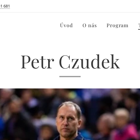
31 681
Úvod
O nás
Program
Petr Czudek