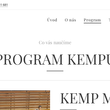
31 681
Úvod
O nás
Program
Co vás naučíme
PROGRAM KEMP
KEMP M