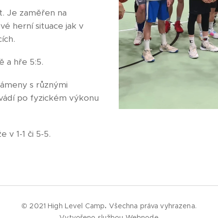
t. Je zaměřen na
vé herní situace jak v
cích.
 a hře 5:5.
námeny s různými
ovádí po fyzickém výkonu
v 1-1 či 5-5.
© 2021 High Level Camp
.
Všechna práva vyhrazena.
Vytvořeno službou
Webnode