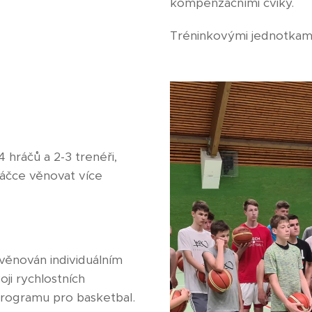
kompenzačními cviky.
Tréninkovými jednotkami
 hráčů a 2-3 trenéři,
áčce věnovat více
 věnován individuálním
ji rychlostních
ogramu pro basketbal.