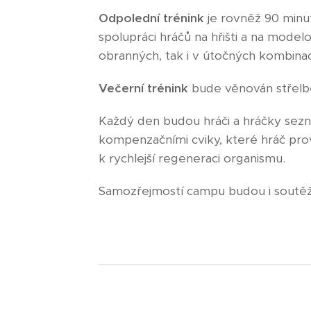
Odpolední trénink
je rovněž 90 minu
spolupráci hráčů na hřišti a na modelo
obranných, tak i v útočných kombina
Večerní trénink
bude věnován střelbě
Každý den budou hráči a hráčky sez
kompenzačními cviky, které hráč pr
k rychlejší regeneraci organismu.
Samozřejmostí campu budou i soutěže 