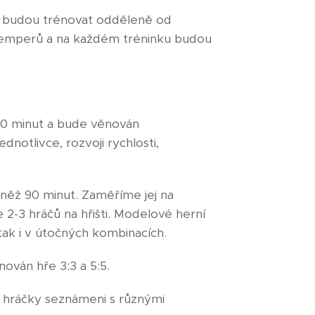
I budou trénovat odděleně od
 kemperů a na každém tréninku budou
90 minut a bude věnován
dnotlivce, rozvoji rychlosti,
něž 90 minut. Zaměříme jej na
 2-3 hráčů na hřišti. Modelové herní
 tak i v útočných kombinacích.
ován hře 3:3 a 5:5.
 hráčky seznámeni s různými