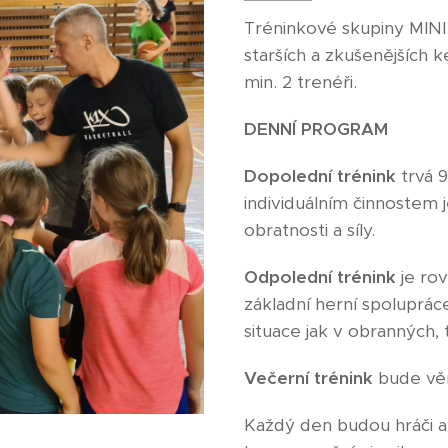
Tréninkové skupiny MIN
starších a zkušenějších
min. 2 trenéři.
DENNÍ PROGRAM
Dopolední trénink
trvá 
individuálním činnostem je
obratnosti a síly.
Odpolední trénink
je rov
základní herní spolupráce
situace jak v obranných,
Večerní trénink
bude věn
Každý den budou hráči a